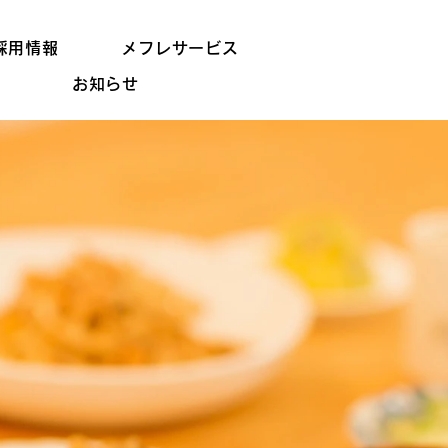
採用情報
メフレサービス
お知らせ