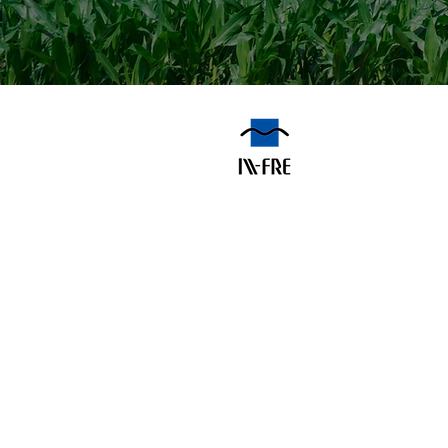
​メフレ株式会社は「
豊かな食文化に貢献
〒029-4501
岩手県胆沢郡金ケ崎町六原下二の
TEL 0197-41-9111(代)
FAX 0197-41-9123(代)