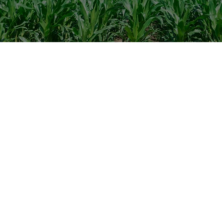
​企業情
​イベ
食」の流通を通して
します
​採用情
町210番地
​メフ