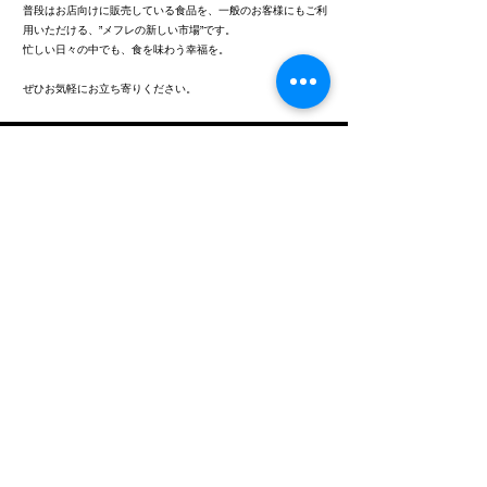
普段はお店向けに販売している食品を、一般のお客様にもご利
用いただける、”メフレの新しい市場”です。
忙しい日々の中でも、食を味わう幸福を。
ぜひお気軽にお立ち寄りください。
​会社概要
company overview
社名 ：メフレ株式会社
所在 ：岩手県胆沢郡金ケ崎町六原下二の町210番地
設立 ：2008年10月
代表者 ：代表取締役会長 高橋 亨
代表取締役社長 鈴木 直道
資本金 ：2,100万円
従業員 ：128名（2023年3月現在）
事業内容：生鮮水産物、及びその加工品、一般食品等の卸売
TEL/FAX：0197-41-9111(代表) ／
0197-41-9123
（代表）